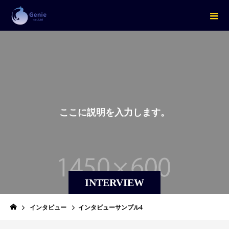
こ
こ
に
説
明
を
入
力
し
ま
す
。
INTERVIEW
インタビュー
インタビューサンプル4